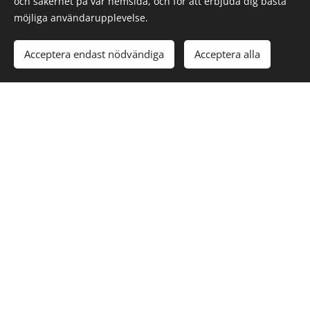
och säkerhet på vår hemsida, och för att erbjuda dig bästa
Nu återstår bara den tredje och sista leden i
möjliga användarupplevelse.
Täby! 🥾💚
Acceptera endast nödvändiga
Acceptera alla