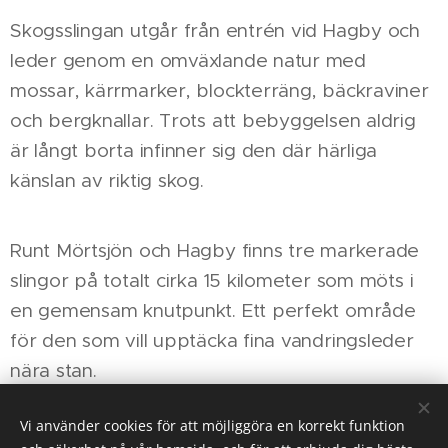
Skogsslingan utgår från entrén vid Hagby och
leder genom en omväxlande natur med
mossar, kärrmarker, blockterräng, bäckraviner
och bergknallar. Trots att bebyggelsen aldrig
är långt borta infinner sig den där härliga
känslan av riktig skog. 🌿
Runt Mörtsjön och Hagby finns tre markerade
slingor på totalt cirka 15 kilometer som möts i
en gemensam knutpunkt. Ett perfekt område
för den som vill upptäcka fina vandringsleder
nära stan.
Vi använder cookies för att möjliggöra en korrekt funktion