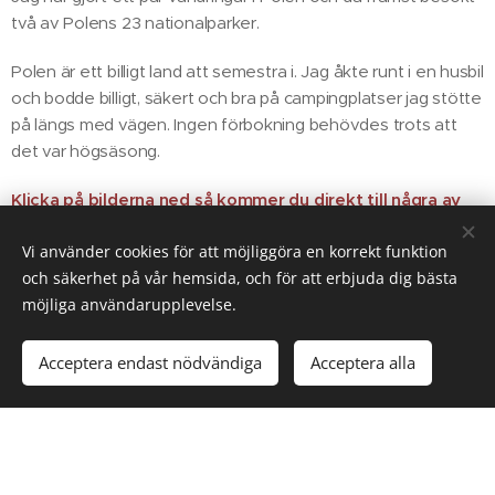
två av Polens 23 nationalparker.
Polen är ett billigt land att semestra i. Jag åkte runt i en husbil
och bodde billigt, säkert och bra på campingplatser jag stötte
på längs med vägen. Ingen förbokning behövdes trots att
det var högsäsong.
Klicka på bilderna ned så kommer du direkt till några av
mina vandringar i Polen eller så hittar du alla under fliken
Vi använder cookies för att möjliggöra en korrekt funktion
Vandra i Europa / Vandra i Polen
och säkerhet på vår hemsida, och för att erbjuda dig bästa
möjliga användarupplevelse.
Acceptera endast nödvändiga
Acceptera alla
Nationalparken
Slowinski Park
Wolinski
Nordowy
Nationalpark