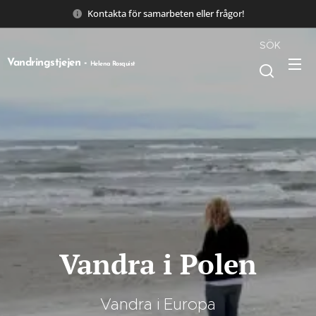
Kontakta för samarbeten eller frågor!
SÖK
Vandringstjejen -
Helena Rosquist
Vandra i Polen
Vandra i Europa