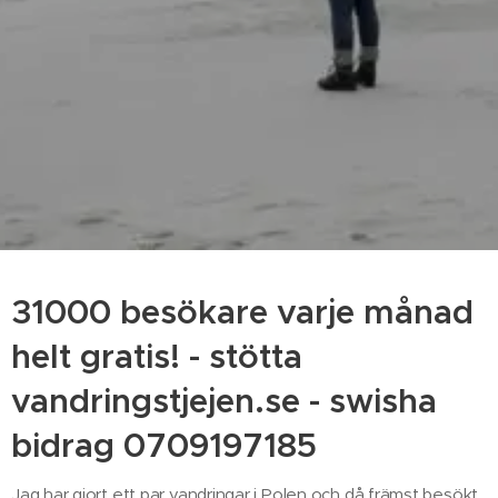
31000 besökare varje månad
helt gratis! - stötta
vandringstjejen.se - swisha
bidrag 0709197185
Jag har gjort ett par vandringar i Polen och då främst besökt