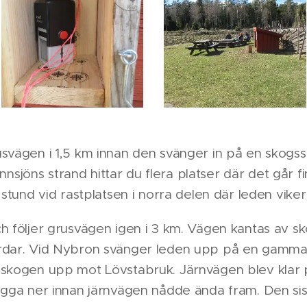
svägen i 1,5 km innan den svänger in på en skogss
Finnsjöns strand hittar du flera platser där det går fi
 stund vid rastplatsen i norra delen där leden viker
h följer grusvägen igen i 3 km. Vägen kantas av s
rdar. Vid Nybron svänger leden upp på en gammal
 skogen upp mot Lövstabruk. Järnvägen blev klar 
ägga ner innan järnvägen nådde ända fram. Den sis