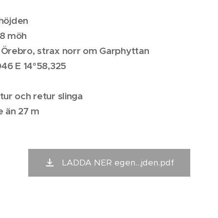
höjden
98 möh
 Örebro, strax norr om Garphyttan
,046 E 14°58,325
tur och retur slinga
e än 27 m
LADDA NER egen...jden.pdf