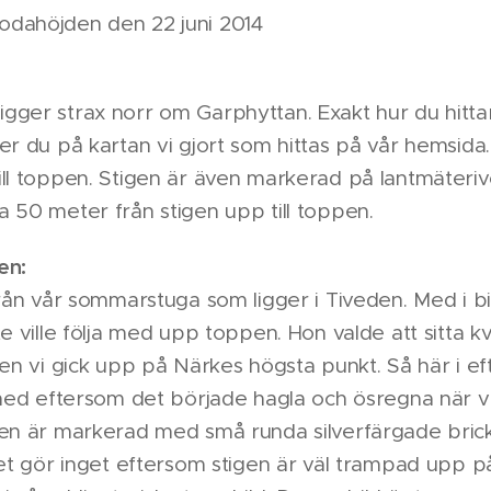
dahöjden den 22 juni 2014
ger strax norr om Garphyttan. Exakt hur du hittar 
er du på kartan vi gjort som hittas på vår hemsida.
ll toppen. Stigen är även markerad på lantmäteriv
 50 meter från stigen upp till toppen.
en:
från vår sommarstuga som ligger i Tiveden. Med i bi
e ville följa med upp toppen. Hon valde att sitta kva
den vi gick upp på Närkes högsta punkt. Så här i ef
 med eftersom det började hagla och ösregna när v
pen är markerad med små runda silverfärgade bric
det gör inget eftersom stigen är väl trampad upp 