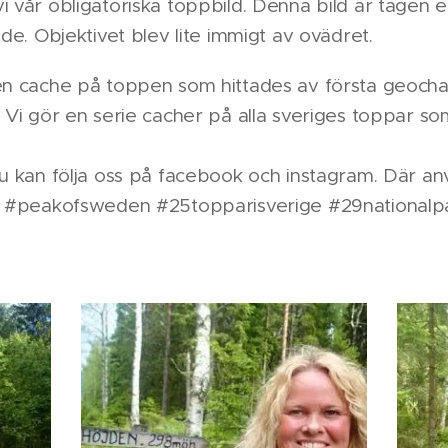
i vår obligatoriska toppbild. Denna bild är tagen 
ade. Objektivet blev lite immigt av ovädret.
gen cache på toppen som hittades av första geoch
 Vi gör en serie cacher på alla sveriges toppar som
u kan följa oss på facebook och instagram. Där anv
r: #peakofsweden #25topparisverige #29nationalpa