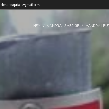
helenarosquist1@gmail.com
HEM
VANDRA I SVERIGE
VANDRA I E