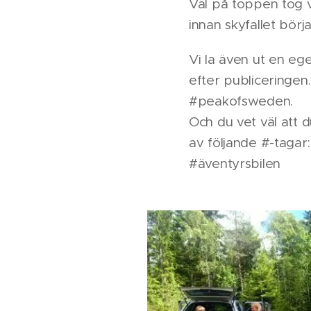
Väl på toppen tog v
innan skyfallet börj
Vi la även ut en e
efter publiceringen.
#peakofsweden.
Och du vet väl att d
av följande #-taga
#äventyrsbilen