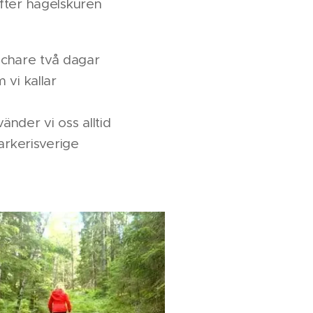
efter hagelskuren
achare två dagar
 vi kallar
änder vi oss alltid
rkerisverige