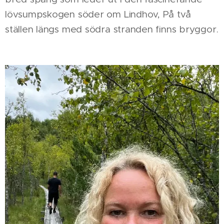
lövsumpskogen söder om Lindhov, På två
ställen längs med södra stranden finns bryggor.