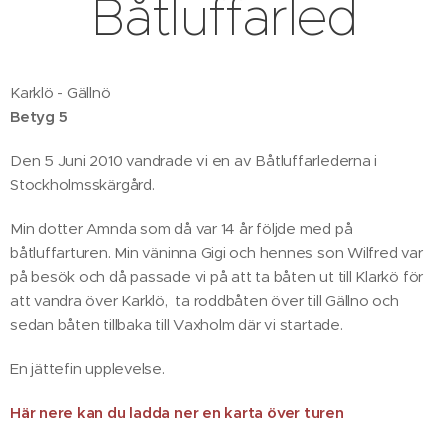
Båtluffarled
Karklö - Gällnö
Betyg 5
Den 5 Juni 2010 vandrade vi en av Båtluffarlederna i
Stockholmsskärgård.
Min dotter Amnda som då var 14 år följde med på
båtluffarturen. Min väninna Gigi och hennes son Wilfred var
på besök och då passade vi på att ta båten ut till Klarkö för
att vandra över Karklö, ta roddbåten över till Gällno och
sedan båten tillbaka till Vaxholm där vi startade.
En jättefin upplevelse.
Här nere kan du ladda ner en karta över turen