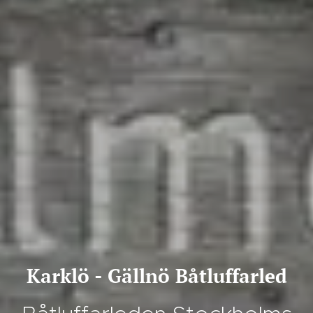
Karklö - Gällnö Båtluffarled