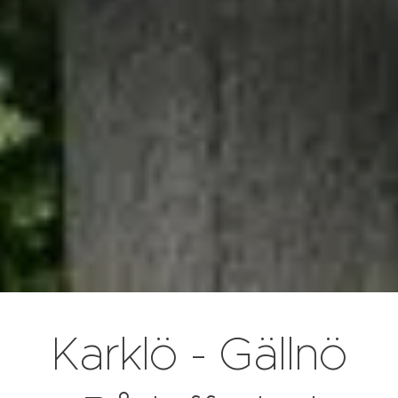
Karklö - Gällnö