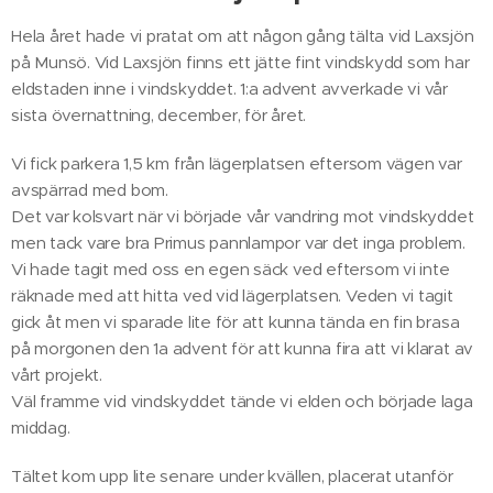
Hela året hade vi pratat om att någon gång tälta vid Laxsjön
på Munsö. Vid Laxsjön finns ett jätte fint vindskydd som har
eldstaden inne i vindskyddet. 1:a advent avverkade vi vår
sista övernattning, december, för året.
Vi fick parkera 1,5 km från lägerplatsen eftersom vägen var
avspärrad med bom.
Det var kolsvart när vi började vår vandring mot vindskyddet
men tack vare bra Primus pannlampor var det inga problem.
Vi hade tagit med oss en egen säck ved eftersom vi inte
räknade med att hitta ved vid lägerplatsen. Veden vi tagit
gick åt men vi sparade lite för att kunna tända en fin brasa
på morgonen den 1a advent för att kunna fira att vi klarat av
vårt projekt.
Väl framme vid vindskyddet tände vi elden och började laga
middag.
Tältet kom upp lite senare under kvällen, placerat utanför