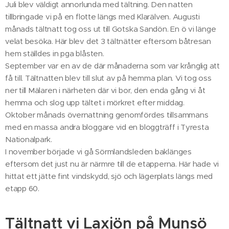
Juli blev väldigt annorlunda med tältning. Den natten
tillbringade vi på en flotte längs med Klarälven. Augusti
månads tältnatt tog oss ut till Gotska Sandön. En ö vi länge
velat besöka. Här blev det 3 tältnätter eftersom båtresan
hem ställdes in pga blåsten.
September var en av de där månaderna som var krånglig att
få till. Tältnatten blev till slut av på hemma plan. Vi tog oss
ner till Mälaren i närheten där vi bor, den enda gång vi åt
hemma och slog upp tältet i mörkret efter middag.
Oktober månads övernattning genomfördes tillsammans
med en massa andra bloggare vid en bloggträff i Tyresta
Nationalpark.
I november började vi gå Sörmlandsleden baklänges
eftersom det just nu är närmre till de etapperna. Här hade vi
hittat ett jätte fint vindskydd, sjö och lägerplats längs med
etapp 60.
Tältnatt vi Laxjön på Munsö