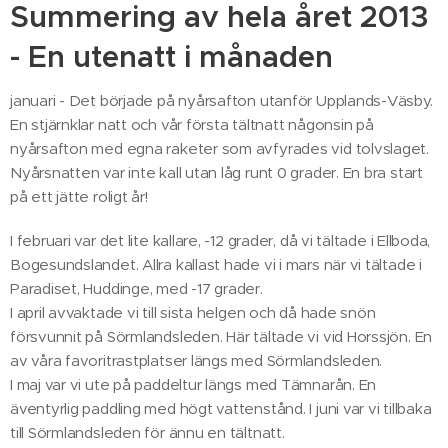
Summering av hela året 2013
- En utenatt i månaden
januari - Det började på nyårsafton utanför Upplands-Väsby.
En stjärnklar natt och vår första tältnatt någonsin på
nyårsafton med egna raketer som avfyrades vid tolvslaget.
Nyårsnatten var inte kall utan låg runt 0 grader. En bra start
på ett jätte roligt år!
I februari var det lite kallare, -12 grader, då vi tältade i Ellboda,
Bogesundslandet. Allra kallast hade vi i mars när vi tältade i
Paradiset, Huddinge, med -17 grader.
I april avvaktade vi till sista helgen och då hade snön
försvunnit på Sörmlandsleden. Här tältade vi vid Horssjön. En
av våra favoritrastplatser längs med Sörmlandsleden.
I maj var vi ute på paddeltur längs med Tämnarån. En
äventyrlig paddling med högt vattenstånd. I juni var vi tillbaka
till Sörmlandsleden för ännu en tältnatt.