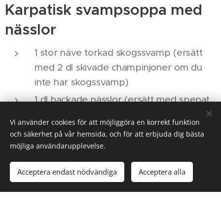
Karpatisk svampsoppa med
nässlor
1 stor näve torkad skogssvamp (ersätt
med 2 dl skivade champinjoner om du
inte har skogssvamp)
1 dl hackade nässlor (ersätt med spenat
om du inte har nässlor)
Vi använder cookies för att möjliggöra en korrekt funktion
1dl finhackad gul lök
och säkerhet på vår hemsida, och för att erbjuda dig bästa
möjliga användarupplevelse.
1 dl riven morot
5 dl vatten
Acceptera endast nödvändiga
Acceptera alla
1.5 dl grädde (kan ersättas med laktosfri
eller vegetabilisk motsvarighet)
½ dl finhackad dill