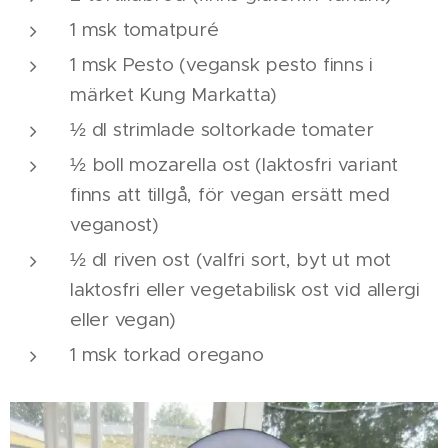
1 msk tomatpuré
1 msk Pesto (vegansk pesto finns i
märket Kung Markatta)
½ dl strimlade soltorkade tomater
½ boll mozarella ost (laktosfri variant
finns att tillgå, för vegan ersätt med
veganost)
½ dl riven ost (valfri sort, byt ut mot
laktosfri eller vegetabilisk ost vid allergi
eller vegan)
1 msk torkad oregano