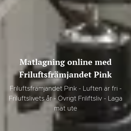
Matlagning online med
Friluftsfrämjandet Pink
Friluftsfrämjandet Pink - Luften är fri -
Friluftslivets år - Övrigt Friliftsliv - Laga
mat ute