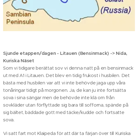
Sjunde etappen/dagen - Litauen (Bensinmack) -> Nida,
Kuriska Näset
Som vi tidigare berättat sov vi denna natt på en bensinmack
ut med A1 i Litauen. Det blev en tidig frukost i husbilen. Det
bästa med husbilen var att vi inte behövde jaga upp våra
tonåringar tidigt på morgonen. Ja, de kan ju inte fortsätta
sova i sina sängar men de behövde inte klä om från
sovkläder utan förflyttade sig bara till sofforna, spände på
sig bältet, bäddade gott med täcke/kudde och fortsatte
sova.
Vi satt fart mot Klaipeda för att där ta färjan över till Kuriska