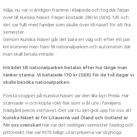
Nåja, nu var vi äntligen framme i Klaipeda och tog där färjan
över till Kuriska Näset. Färjan kostade 280 kr (SEK) T/R och
det var fullt med familjer som skulle över till näset för att fira
semester.
Genom Kuriska Näset går det bara en väg och efter ett par
km kommer man fram till nationalparken och automaten där
man skall betala inträde.
Inträdet till nationalparken betalas efter hur länge man
tänker stanna. Vi betalade 170 kr (SEK) för de två dagar vi
skulle besöka nationalparken.
Första stoppet på Kuriska Näset var den lilla byn Preila. Här
stannade vi och köpte rökt fisk som vi åt ute i familjens
trädgård precis vid havet. Det var nu det gick upp för oss att
Kuriska Näset är för Litauerna vad Öland och Gotland är
för oss svenskar!
Här var det verkligen semester feeling och
pittoreskt. Här var INTE billigt, utan priserna var skyhöga