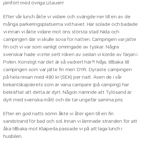
jämfört med övriga Litauen!
Efter vår lunch åkte vi vidare och svängde ner till en av de
många parkeringsplatserna vid havet. Här solade och badade
vi innan vi åkte vidare mot öns största stad Nida och
campingen där vi skulle sova för natten. Campingen var jätte
fin och vi var som vanligt omringade av tyskar. Några
svenskar hade vi inte sett röken av sedan vi körde av färjan i
Polen. Konstigt när det är så vackert här?! Nåja, tillbaka till
campingen som var jätte fin men DYR. Dyraste campingen
på hela resan med 480 kr (SEK) per natt. Även de i vår
bekantskapskrets som är vana campare (på camping) har
bekräftat att detta är dyrt. Någon nämnde att Tylösand är
dyrt med svenska mått och de tar ungefär samma pris.
Efter en god natts sömn åkte vi åter igen till en fin
sandstrand för bad och sol. Innan vi lämnade stranden för att
åka tillbaka mot Klaipeda passade vi på att laga lunch i
husbilen.