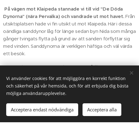
På vägen mot Klaipeda stannade vi till vid "De Döda
Dynorna" (nära Pervalka) och vandrade ut mot havet.
Från
utsiktsplatsen hade vi fin utsikt ut mot Klaipeda. Här i dessa
oändliga sanddynor låg för länge sedan byn Nida som många
gånger tvingats flytta på grund av att sanden förflyttar sig
med vinden. Sanddynorna är verkligen häftiga och väl värda
ett besök.
Om du vill läsa mer om Kuriska Näset så finns det en
broschyr att ladda här:
Vi använder cookies för att möjliggöra en korrekt funktion
och säkerhet på vår hemsida, och för att erbjuda dig bästa
möjliga användarupplevelse.
LADDA NER kuri...-eng.pdf
Acceptera endast nödvändiga
Acceptera alla