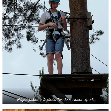
Höghöjdsbana Ösjönäs Tivedens Nationalpark