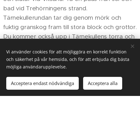
bad vid Trehörningens strand.
Tärnekullerundan tar dig genom mörk och
fuktig granskog fram till stora block och grottor.
Du kommer också upp i Tärnekullens torra och
varma hällmarker, där tallar och lavar
Vi använder cookies för att möjliggöra en korrekt funktion
dominerar.
och säkerhet på vår hemsida, och för att erbjuda dig bästa
möjliga användarupplevelse.
4 Trehörningsrundan 9,5 km
Acceptera endast nödvändiga
Acceptera alla
(ca 6 timmar)
Lång, varierad och bitvis krävanden led.
Trehörningsrundan är nationalparkens längsta
led. Den är nästan en mil lång och tar dig runt
hela sjön Stora Trehörningen och passerar