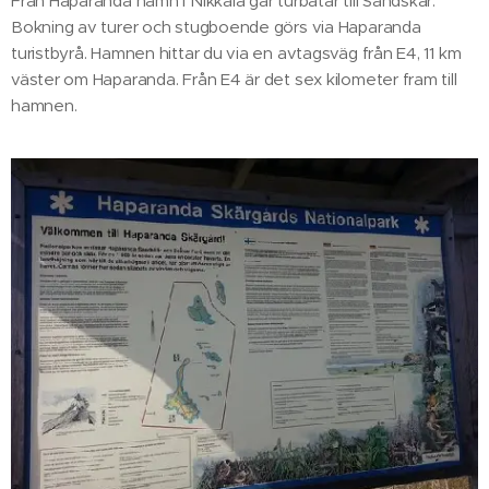
Från Haparanda hamn i Nikkala går turbåtar till Sandskär.
Bokning av turer och stugboende görs via Haparanda
turistbyrå. Hamnen hittar du via en avtagsväg från E4, 11 km
väster om Haparanda. Från E4 är det sex kilometer fram till
hamnen.