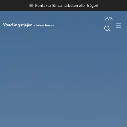
Kontakta för samarbeten eller frågor!
SÖK
Vandringstjejen -
Helena Rosquist