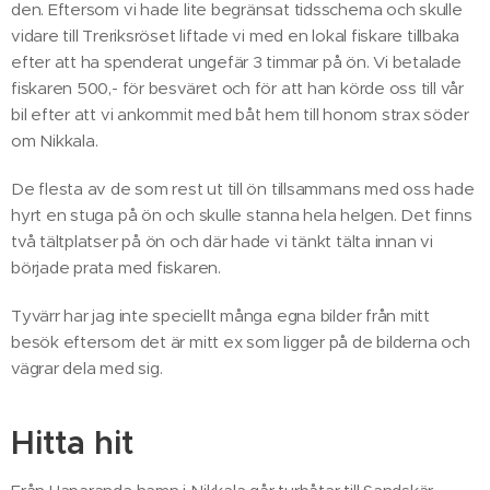
den. Eftersom vi hade lite begränsat tidsschema och skulle
vidare till Treriksröset liftade vi med en lokal fiskare tillbaka
efter att ha spenderat ungefär 3 timmar på ön. Vi betalade
fiskaren 500,- för besväret och för att han körde oss till vår
bil efter att vi ankommit med båt hem till honom strax söder
om Nikkala.
De flesta av de som rest ut till ön tillsammans med oss hade
hyrt en stuga på ön och skulle stanna hela helgen. Det finns
två tältplatser på ön och där hade vi tänkt tälta innan vi
började prata med fiskaren.
Tyvärr har jag inte speciellt många egna bilder från mitt
besök eftersom det är mitt ex som ligger på de bilderna och
vägrar dela med sig.
Hitta hit