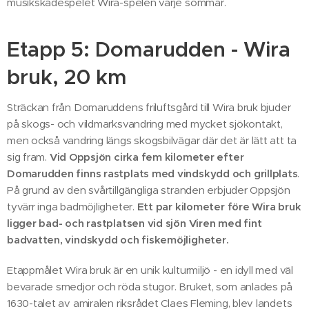
musikskådespelet Wira-spelen varje sommar.
Etapp 5: Domarudden - Wira
bruk, 20 km
Sträckan från Domaruddens friluftsgård till Wira bruk bjuder
på skogs- och vildmarksvandring med mycket sjökontakt,
men också vandring längs skogsbilvägar där det är lätt att ta
sig fram.
Vid Oppsjön cirka fem kilometer efter
Domarudden finns rastplats med vindskydd och grillplats
.
På grund av den svårtillgängliga stranden erbjuder Oppsjön
tyvärr inga badmöjligheter.
Ett par kilometer före Wira bruk
ligger bad- och rastplatsen vid sjön Viren med fint
badvatten, vindskydd och fiskemöjligheter.
Etappmålet Wira bruk är en unik kulturmiljö - en idyll med väl
bevarade smedjor och röda stugor. Bruket, som anlades på
1630-talet av amiralen riksrådet Claes Fleming, blev landets