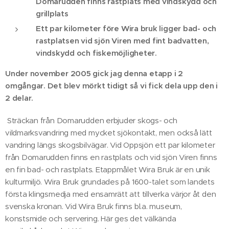
Domarudden finns rastplats med vindskydd och
grillplats
Ett par kilometer före Wira bruk ligger bad- och
rastplatsen vid sjön Viren med fint badvatten,
vindskydd och fiskemöjligheter.
Under november 2005 gick jag denna etapp i 2
omgångar. Det blev mörkt tidigt så vi fick dela upp den i
2 delar.
Sträckan från Domarudden erbjuder skogs- och
vildmarksvandring med mycket sjökontakt, men också lätt
vandring längs skogsbilvägar. Vid Oppsjön ett par kilometer
från Domarudden finns en rastplats och vid sjön Viren finns
en fin bad- och rastplats. Etappmålet Wira Bruk är en unik
kulturmiljö. Wira Bruk grundades på 1600-talet som landets
första klingsmedja med ensamrätt att tillverka värjor åt den
svenska kronan. Vid Wira Bruk finns bl.a. museum,
konstsmide och servering. Här ges det välkända