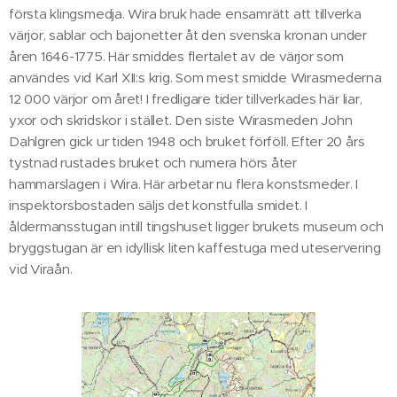
första klingsmedja. Wira bruk hade ensamrätt att tillverka
värjor, sablar och bajonetter åt den svenska kronan under
åren 1646-1775. Här smiddes flertalet av de värjor som
användes vid Karl XII:s krig. Som mest smidde Wirasmederna
12 000 värjor om året! I fredligare tider tillverkades här liar,
yxor och skridskor i stället. Den siste Wirasmeden John
Dahlgren gick ur tiden 1948 och bruket förföll. Efter 20 års
tystnad rustades bruket och numera hörs åter
hammarslagen i Wira. Här arbetar nu flera konstsmeder. I
inspektorsbostaden säljs det konstfulla smidet. I
åldermansstugan intill tingshuset ligger brukets museum och
bryggstugan är en idyllisk liten kaffestuga med uteservering
vid Viraån.