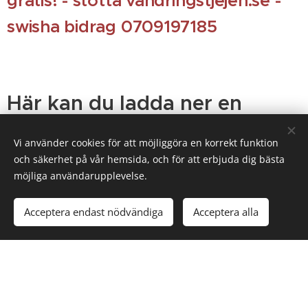
gratis! - stötta vandringstjejen.se -
swisha bidrag 0709197185
Här kan du ladda ner en
utflyktsguide på Gotland:
Vi använder cookies för att möjliggöra en korrekt funktion
och säkerhet på vår hemsida, och för att erbjuda dig bästa
möjliga användarupplevelse.
LADDA NER Gotl...uide.pdf
Acceptera endast nödvändiga
Acceptera alla
Ireåslingan, 5
Klintkustleden -
Landträskdam
km, Gotland
30 km
men