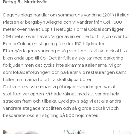
Betyg 5 - Medelsvår
Dagens blogg handlar om sommarens vandring (2011) i Italien.
Platsen är bergsbyn Alleghe och vi vandrar från Coi, 1500
meter över havet, upp till Refugio Fornai Coldai som ligger
2191 meter över havet. Vi gör även en lite tur till sjön ovanför
Fornai Coldai, en stigning på extra 150 höjdmeter.
Efter gårdagens vandring insåg vi att det faktiskt gick att ta
bilen ända upp till Coi. Det är fullt av skyltar med parkering
förbjuden men det tycks inte skrämma Italienarna. Vi gör
som lokalbefolkningen och parkerar vid restaurangen samt
håller tummarna för att vi skall slippa böter.
Det vi inte visste innan vi påbörjade vandringen var att
stolliften var öppen. Vi hade räknat med att vandra hela
sträckan fram och tillbaka. Lyckligtvis såg vi att alla andra
vandrare stegade mot liften och så gjorde också vi och
besparade oss en stigning på 600 höjdmeter.